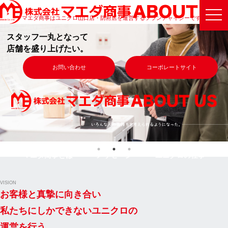
togg
マエダ商事はユニクロ山口店・防府店を運営するフランチャイジーです。
navi
スタッフ一丸となって
店舗を盛り上げたい。
お問い合わせ
コーポレートサイト
マエダ商事とは
メッセージ
ユニクロの仕事
マエダ商事とは
メッセージ
ユニクロの仕事
VISION
お客様と真摯に向き合い
私たちにしかできないユニクロの
運営を行う